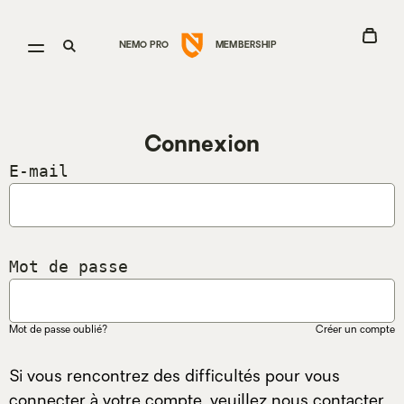
Go
Voir
Open
Ouvrir
NEMO PRO
MEMBERSHIP
to
le
menu
la
Nemo
panie
recherche
Equipment
homepage
Connexion
E-mail
Mot de passe
Mot de passe oublié?
Créer un compte
Si vous rencontrez des difficultés pour vous
connecter à votre compte, veuillez nous contacter